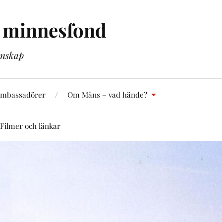
s minnesfond
enskap
ambassadörer
Om Måns – vad hände?
Filmer och länkar