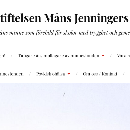
tiftelsen Måns Jenninger
Måns minne som förebild för skolor med trygghet och gem
en!
Tidigare års mottagare av minnesfonden
Våra 
innesfonden
Psykisk ohälsa
Om oss / Kontakt