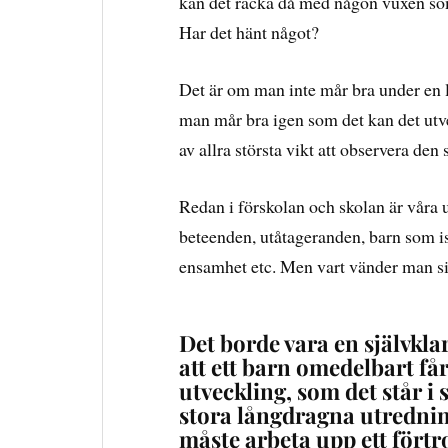
kan det räcka då med någon vuxen som 
Har det hänt något?
Det är om man inte mår bra under en l
man mår bra igen som det kan det utvec
av allra största vikt att observera den
Redan i förskolan och skolan är vår
beteenden, utåtageranden, barn som iso
ensamhet etc. Men vart vänder man si
Det borde vara en självklar
att ett barn omedelbart få
utveckling, som det står i 
stora långdragna utredni
måste arbeta upp ett fört