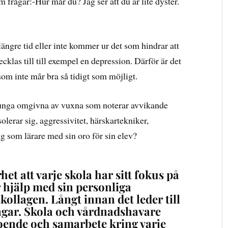
frågar:-Hur mår du? Jag ser att du är lite dyster.
ängre tid eller inte kommer ur det som hindrar att
klas till till exempel en depression. Därför är det
 som inte mår bra så tidigt som möjligt.
a unga omgivna av vuxna som noterar avvikande
lerar sig, aggressivitet, härskartekniker,
g som lärare med sin oro för sin elev?
het att varje skola har sitt fokus på
r hjälp med sin personliga
skollagen. Långt innan det leder till
ngar. Skola och vårdnadshavare
roende och samarbete kring varje