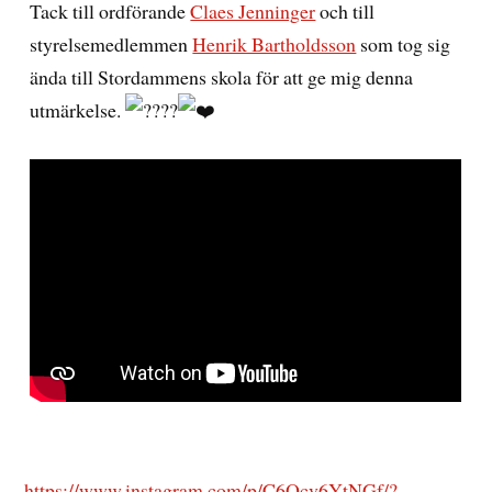
Tack till ordförande
Claes Jenninger
och till
styrelsemedlemmen
Henrik Bartholdsson
som tog sig
ända till Stordammens skola för att ge mig denna
utmärkelse.
https://www.instagram.com/p/C6Ocv6YtNGf/?